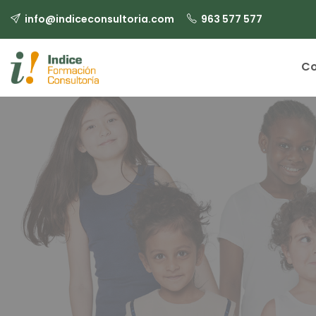
info@indiceconsultoria.com
963 577 577
Co